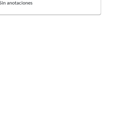
Sin anotaciones
Bitervo Palchucan Chingal