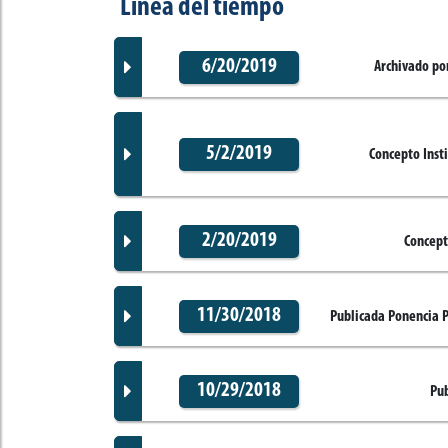
Línea del tiempo
6/20/2019
Archivado por
5/2/2019
Concepto Inst
Documento Gaceta
2/20/2019
Concept
No disponible
Documento Gaceta
Corporación:
Sin corporación
11/30/2018
Publicada Ponencia 
Documento Gaceta
Ponentes
10/29/2018
Pub
Corporación:
Sin corporación
Documento Gaceta