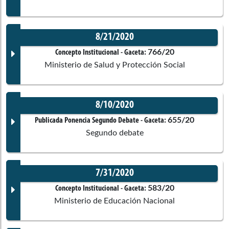
No disponible
Wilmer Ramiro
Carrillo Mendoza
Senado de la República
Corporación:
Cámara de Representantes
8/21/2020
Comisiones asociadas
Documento Gaceta
766/20
Concepto Institucional
- Gaceta:
Jorge Enrique
Burgos Lugo
Ponentes
Ministerio de Salud y Protección Social
Cámara de Representantes
No disponible
8/10/2020
Corporación:
Norma
Cámara de Representantes
Hurtado Sánchez
Comisiones asociadas
Documento Gaceta
655/20
Publicada Ponencia Segundo Debate
- Gaceta:
Senado de la República
Segundo debate
Ponentes
No disponible
7/31/2020
Corporación:
Cámara de Representantes
Documento Gaceta
583/20
Concepto Institucional
- Gaceta:
Ministerio de Educación Nacional
Ponentes
No disponible