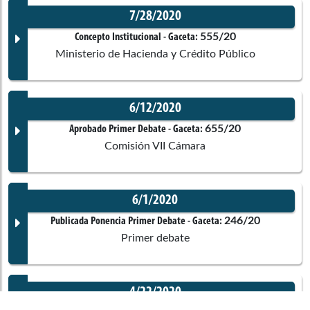
7/28/2020
Corporación:
Cámara de Representantes
María Cristina Tina Soto De
Documento Gaceta
555/20
Concepto Institucional
- Gaceta:
Comisiones asociadas
Ministerio de Hacienda y Crédito Público
Gómez
Ponentes
No disponible
6/12/2020
Corporación:
Cámara de Representantes
Documento Gaceta
655/20
Aprobado Primer Debate
- Gaceta:
Comisión VII Cámara
Ponentes
Jairo Humberto Cristo Correa
No disponible
6/1/2020
Corporación:
Cámara de Representantes
Norma Hurtado Sánchez
Documento Gaceta
246/20
Publicada Ponencia Primer Debate
- Gaceta:
Comisiones asociadas
Primer debate
Ponentes
No disponible
4/22/2020
Henry Fernando Correal Herrera
Corporación:
Sin corporación