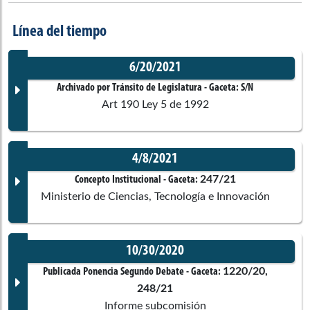
Cámara de Representantes
Línea del tiempo
Christian José
Moreno Villamizar
6/20/2021
Cámara de Representantes
Archivado por Tránsito de Legislatura
- Gaceta:
S/N
Art 190 Ley 5 de 1992
Oscar Tulio
Lizcano Gonzalez
Cámara de Representantes
4/8/2021
Documento Gaceta
247/21
Concepto Institucional
- Gaceta:
Alfredo Rafael
Deluque Zuleta
Ministerio de Ciencias, Tecnología e Innovación
Senado de la República
No disponible
10/30/2020
Corporación:
Cámara de Representantes
Alonso José
Del Río Cabarcas
Documento Gaceta
1220/20,
Publicada Ponencia Segundo Debate
- Gaceta:
Cámara de Representantes
248/21
Ponentes
Informe subcomisión