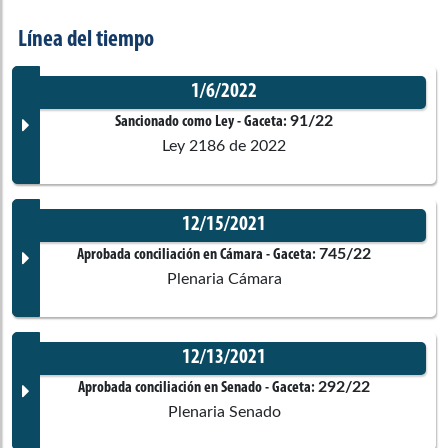
Senado de la República
Línea del tiempo
Carlos Julio
Bonilla Soto
1/6/2022
Cámara de Representantes
91/22
Sancionado como Ley
- Gaceta:
Ley 2186 de 2022
Maritza
Martínez Aristizábal
Senado de la República
12/15/2021
Documento Gaceta
745/22
Aprobada conciliación en Cámara
- Gaceta:
José Edilberto
Caicedo Sastoque
Plenaria Cámara
Cámara de Representantes
12/13/2021
Alfredo Rafael
Deluque Zuleta
Corporación:
Sin corporación
Documento Gaceta
292/22
Aprobada conciliación en Senado
- Gaceta:
Senado de la República
Plenaria Senado